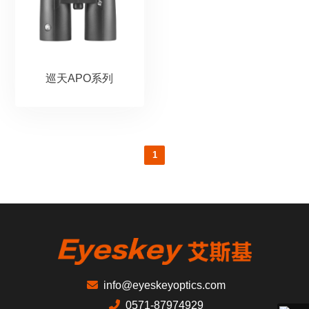
巡天APO系列
1
info@eyeskeyoptics.com
0571-87974929