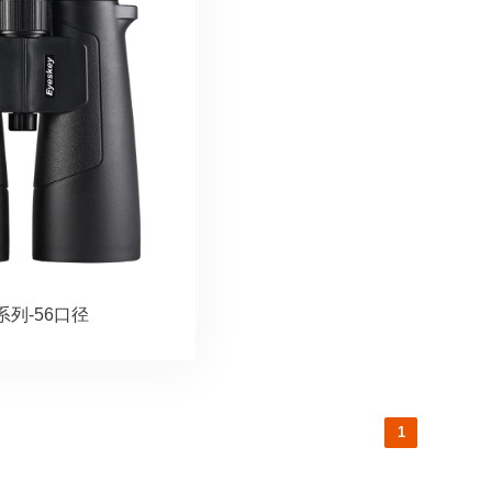
系列-56口径
1